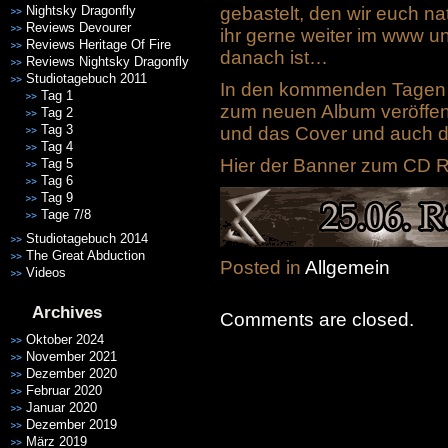
Nightsky Dragonfly
gebastelt, den wir euch na
Reviews Devourer
ihr gerne weiter im www un
Reviews Heritage Of Fire
danach ist…
Reviews Nightsky Dragonfly
Studiotagebuch 2011
In den kommenden Tagen w
Tag 1
zum neuen Album veröffentl
Tag 2
Tag 3
und das Cover und auch die
Tag 4
Hier der Banner zum CD R
Tag 5
Tag 6
Tag 9
Tage 7/8
Studiotagebuch 2014
The Great Abduction
Posted in
Allgemein
Videos
Archives
Comments are closed.
Oktober 2024
November 2021
Dezember 2020
Februar 2020
Januar 2020
Dezember 2019
März 2019