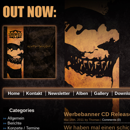
Home
Kontakt
Newsletter
Alben
Gallery
Downl
Categories
Werbebanner CD Releas
Allgemein
Mai 16th, 2011 by Thomas |
Comments (0)
Berichte
Wir haben mal einen schi
Konzerte / Termine