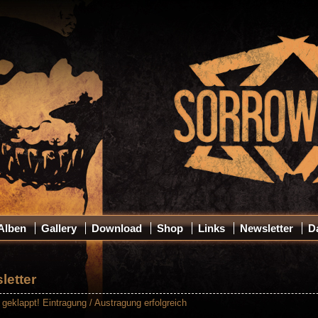
Alben
Gallery
Download
Shop
Links
Newsletter
D
letter
 geklappt! Eintragung / Austragung erfolgreich