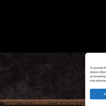
To provide t
device infor
as browsing 
may adversel
A
Copyright © 2026 by SORROWFIELD | Code and Design by
Datenschutzerklae