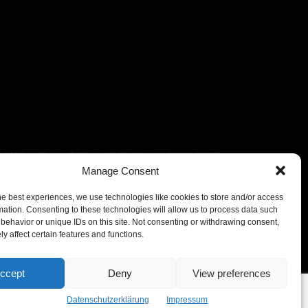
Manage Consent
he best experiences, we use technologies like cookies to store and/or access
mation. Consenting to these technologies will allow us to process data such
behavior or unique IDs on this site. Not consenting or withdrawing consent,
y affect certain features and functions.
ccept
Deny
View preferences
Datenschutzerklärung
Impressum
rung