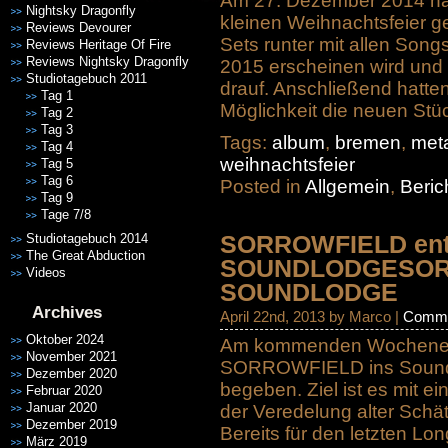
Am 27. Dezember 2014 hat
Nightsky Dragonfly
kleinen Weihnachtsfeier g
Reviews Devourer
Sets runter mit allen Son
Reviews Heritage Of Fire
Reviews Nightsky Dragonfly
2015 erscheinen wird und 
Studiotagebuch 2011
drauf. Anschließend hatte
Tag 1
Möglichkeit die neuen Stü
Tag 2
Tag 3
Tags:
album
,
bremen
,
met
Tag 4
weihnachtsfeier
Tag 5
Tag 6
Posted in
Allgemein
,
Beric
Tag 9
Tage 7/8
Studiotagebuch 2014
SORROWFIELD ent
The Great Abduction
SOUNDLODGE
SOR
Videos
SOUNDLODGE
Archives
April 22nd, 2013 by Marco |
Comme
Oktober 2024
Am kommenden Wochenende
November 2021
SORROWFIELD ins Soundlo
Dezember 2020
begeben. Ziel ist es mit e
Februar 2020
Januar 2020
der Veredelung alter Schä
Dezember 2019
Bereits für den letzten Lon
März 2019