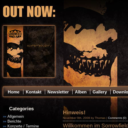
Home
Kontakt
Newsletter
Alben
Gallery
Downl
Categories
Hinweis!
Allgemein
November 9th, 2008 by Thomas |
Comments (0)
Berichte
Willkommen im Sorrowfield
Konzerte / Termine