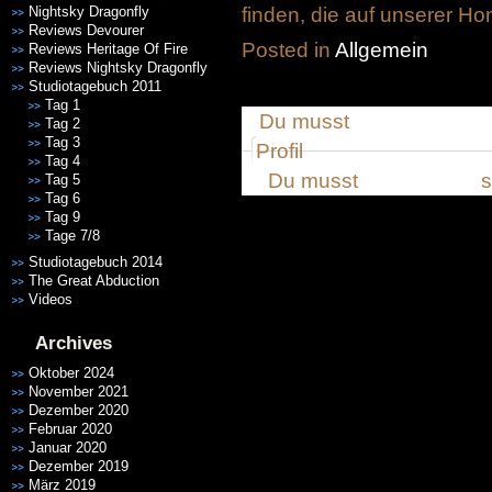
Nightsky Dragonfly
finden, die auf unserer H
Reviews Devourer
Posted in
Allgemein
Reviews Heritage Of Fire
Reviews Nightsky Dragonfly
Studiotagebuch 2011
Tag 1
Du musst
eingeloggt sei
Tag 2
Tag 3
Profil
Tag 4
Du musst
angemeldet
s
Tag 5
Tag 6
Tag 9
Tage 7/8
Studiotagebuch 2014
The Great Abduction
Videos
Archives
Oktober 2024
November 2021
Dezember 2020
Februar 2020
Januar 2020
Dezember 2019
März 2019